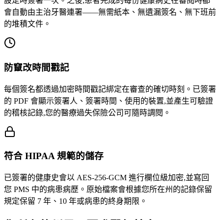
設定時簽署一次。之後,患者完成的每份健康病史在審閱時都
會自動由主治牙醫連署——無需紙本、無遺漏簽名、無下班前
的堆積文件。
防竄改時間戳記
每個簽名都透過加密時間戳記綁定在審查的確切時刻。已簽署
的 PDF 會顯示簽署人、簽署時間、使用的裝置,並產生可驗證
的稽核記錄,您的醫療過失保險公司可隨時調閱。
符合 HIPAA 規範的儲存
已簽署的健康史會以 AES-256-GCM 進行欄位級加密,並寫回
您 PMS 中的病患病歷。原始檔案會根據您所在州的記錄保留
規定保留 7 年、10 年或病患的終身期限。