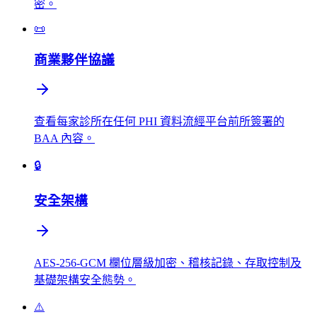
密。
📜
商業夥伴協議
查看每家診所在任何 PHI 資料流經平台前所簽署的
BAA 內容。
🔒
安全架構
AES-256-GCM 欄位層級加密、稽核記錄、存取控制及
基礎架構安全態勢。
⚠️