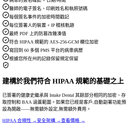
病患的簽名確認 + 日期/時間
醫師的電子簽名、印刷姓名和執照號碼
每個簽名事件的加密時間戳記
每位簽署人的裝置 + IP 稽核軌跡
最終 PDF 上的防篡改雜湊值
符合 HIPAA 規範的 AES-256-GCM 欄位加密
寫回到 60 多個 PMS 平台的病患病歷
根據您所在州的記錄保留規定保留
建構於我們符合 HIPAA 規範的基礎之上
已簽署的健康史繼承與 Intake Dental 其餘部分相同的加密、存
取控制和 BAA 涵蓋範圍。如果您已經是客戶,自動副署功能預
設為開啟——無需額外設定,無需額外費用。
HIPAA 合規性
→
安全架構
→
查看價格
→