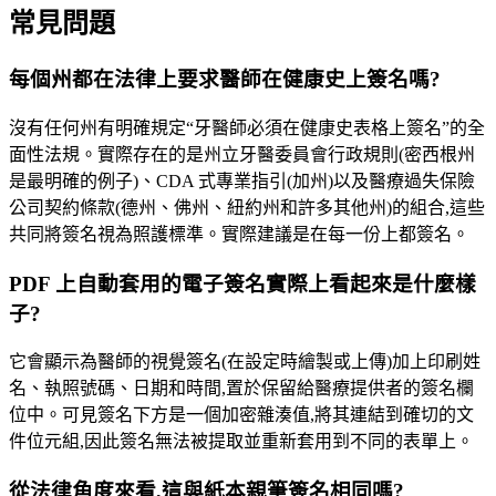
常見問題
每個州都在法律上要求醫師在健康史上簽名嗎?
沒有任何州有明確規定“牙醫師必須在健康史表格上簽名”的全
面性法規。實際存在的是州立牙醫委員會行政規則(密西根州
是最明確的例子)、CDA 式專業指引(加州)以及醫療過失保險
公司契約條款(德州、佛州、紐約州和許多其他州)的組合,這些
共同將簽名視為照護標準。實際建議是在每一份上都簽名。
PDF 上自動套用的電子簽名實際上看起來是什麼樣
子?
它會顯示為醫師的視覺簽名(在設定時繪製或上傳)加上印刷姓
名、執照號碼、日期和時間,置於保留給醫療提供者的簽名欄
位中。可見簽名下方是一個加密雜湊值,將其連結到確切的文
件位元組,因此簽名無法被提取並重新套用到不同的表單上。
從法律角度來看,這與紙本親筆簽名相同嗎?