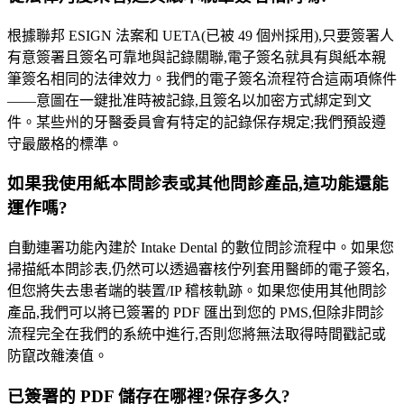
根據聯邦 ESIGN 法案和 UETA(已被 49 個州採用),只要簽署人
有意簽署且簽名可靠地與記錄關聯,電子簽名就具有與紙本親
筆簽名相同的法律效力。我們的電子簽名流程符合這兩項條件
——意圖在一鍵批准時被記錄,且簽名以加密方式綁定到文
件。某些州的牙醫委員會有特定的記錄保存規定;我們預設遵
守最嚴格的標準。
如果我使用紙本問診表或其他問診產品,這功能還能
運作嗎?
自動連署功能內建於 Intake Dental 的數位問診流程中。如果您
掃描紙本問診表,仍然可以透過審核佇列套用醫師的電子簽名,
但您將失去患者端的裝置/IP 稽核軌跡。如果您使用其他問診
產品,我們可以將已簽署的 PDF 匯出到您的 PMS,但除非問診
流程完全在我們的系統中進行,否則您將無法取得時間戳記或
防竄改雜湊值。
已簽署的 PDF 儲存在哪裡?保存多久?