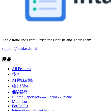
The All-in-One Front Office for Dentists and Their Team
support@intake.dental
產品
All Features
整合
AI 臨床記錄
線上諮詢
保險驗證
Cut the Paperwork — Forms & Intake
Multi-Location
For DSOs
International Patient Forms