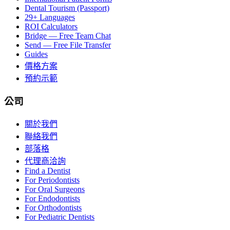
Dental Tourism (Passport)
29+ Languages
ROI Calculators
Bridge — Free Team Chat
Send — Free File Transfer
Guides
價格方案
預約示範
公司
關於我們
聯絡我們
部落格
代理商洽詢
Find a Dentist
For Periodontists
For Oral Surgeons
For Endodontists
For Orthodontists
For Pediatric Dentists