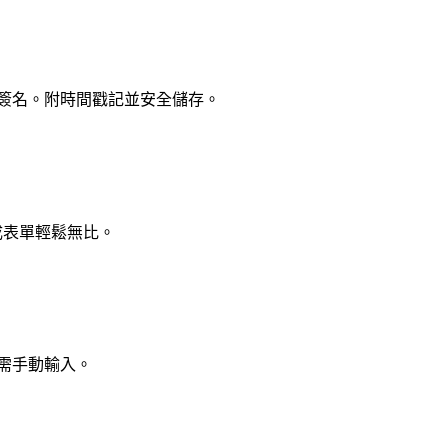
子簽名。附時間戳記並安全儲存。
成表單輕鬆無比。
需手動輸入。