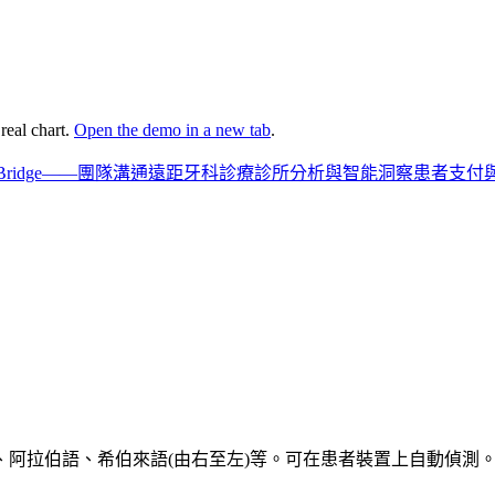
eal chart.
Open the demo in a new tab
.
l Bridge——團隊溝通
遠距牙科診療
診所分析與智能洞察
患者支付
阿拉伯語、希伯來語(由右至左)等。可在患者裝置上自動偵測